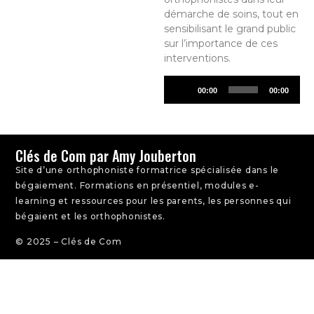
démarche de soins, tout en
sensibilisant le grand public
sur l’importance de ces
interventions.
Lecteur
00:00
00:00
audio
Clés de Com par Amy Jouberton
Site d’une orthophoniste formatrice spécialisée dans le
bégaiement. Formations en présentiel, modules e-
learning et ressources pour les parents, les personnes qui
bégaient et les orthophonistes.
© 2025 – Clés de Com